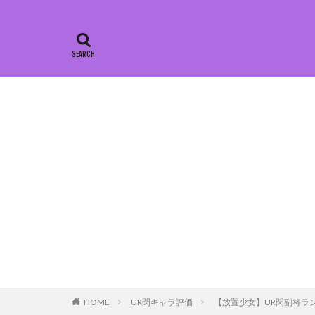
HOME
UR閃キャラ評価
【放置少女】UR閃副将ラ