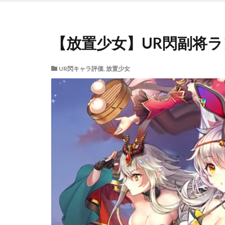
【放置少女】UR閃副将
UR閃キャラ評価
,
放置少女