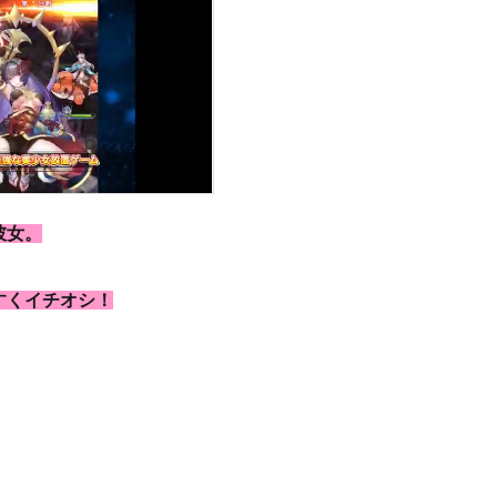
彼女。
すくイチオシ！