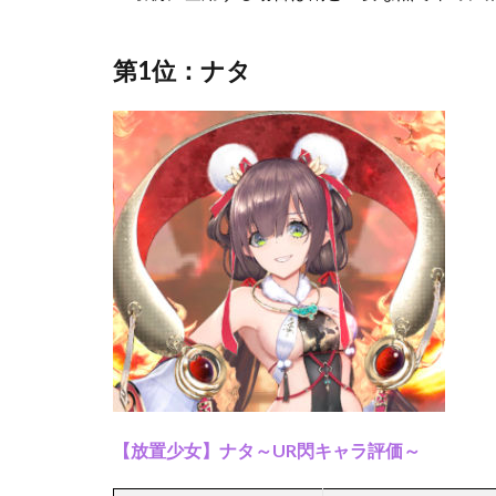
第1位：ナタ
【放置少女】ナタ～UR閃キャラ評価～