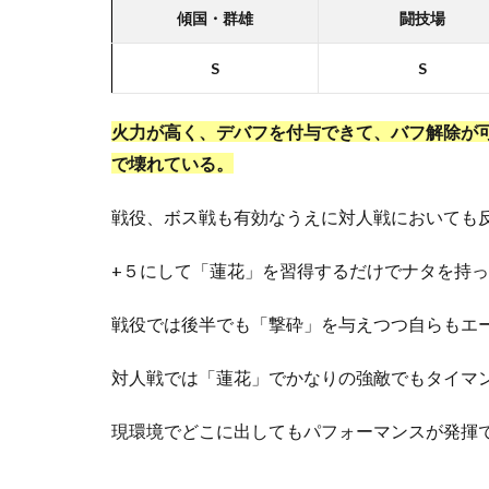
傾国・群雄
闘技場
S
S
火力が高く、デバフを付与できて、バフ解除が
で壊れている。
戦役、ボス戦も有効なうえに対人戦においても
+５にして「蓮花」を習得するだけでナタを持
戦役では後半でも「撃砕」を与えつつ自らもエ
対人戦では「蓮花」でかなりの強敵でもタイマ
現環境でどこに出してもパフォーマンスが発揮