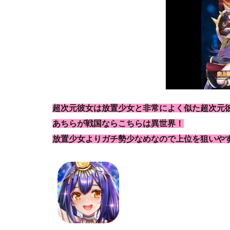
超次元彼女は放置少女と非常によく似た超次元
あちらが戦国ならこちらは異世界！
放置少女よりガチ勢少なめなので上位を狙いや