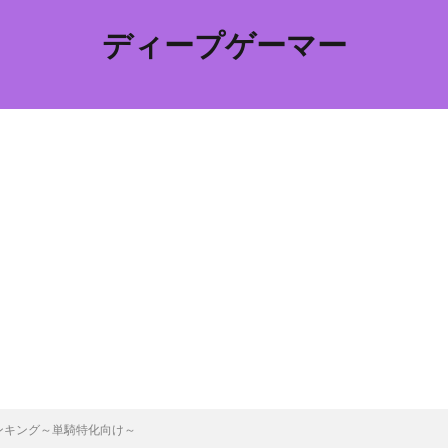
ディープゲーマー
ンキング～単騎特化向け～