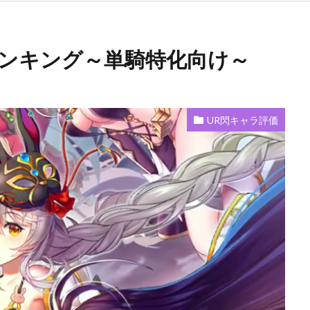
ランキング～単騎特化向け～
UR閃キャラ評価