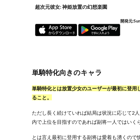
超次元彼女: 神姫放置の幻想楽園
開発元:
Sun
単騎特化向きのキャラ
単騎特化とは放置少女のユーザーが最初に登用
ること。
ただし長く続けていれば結局は状況に応じて2人
内で上位を目指すのであれば副将一人ではいく
とは言え最初に登用する副将は愛着も湧くので