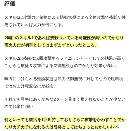
評価
スキル1は攻撃力と敏捷による防御無視による全体攻撃で残影が付
与されていれば火力が倍になる。
2周目のスキル1であれば残影ついている可能性が高いのでかなり
高火力だが初手としてはまずまずといったところ。
スキル2は残HPに6回攻撃するフィニッシャーとしての効果が高く
こちらも敏捷＆攻撃による防御無視なのでかなり効果が高い。
味方につけられる聖護状態は知力防御無視に対してなので現環境
ではおまけ程度なのが残念。
それでも弓将にありがちな2ターン目まで耐えれないことが少ない
ので非常に強い。
何といっても復活を1回所持しておりさらに攻撃をかわすことでか
なりカチカチになれるのは弓将としてはちょっとおかしいレベ