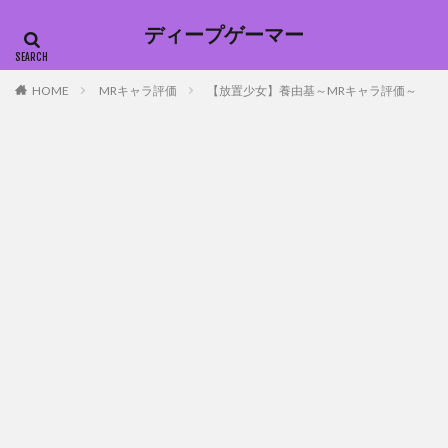
ディープゲーマー
HOME
MRキャラ評価
【放置少女】養由基～MRキャラ評価～