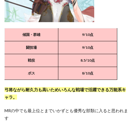
傾国・群雄
9/10点
闘技場
9
/10点
戦役
8.5/10点
ボス
8/10点
弓将ながら耐久力も高いためいろんな戦場で活躍できる万能系キ
ャラ。
MRの中でも最上位とまでいかずとも優秀な部類に入ると思われま
す