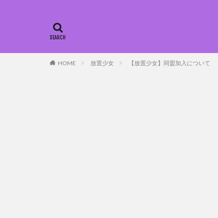
HOME
放置少女
【放置少女】同盟加入について