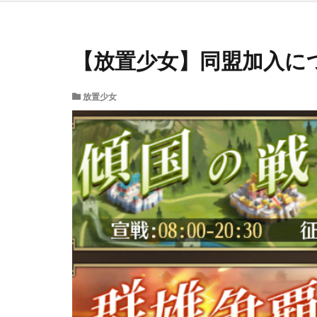
【放置少女】同盟加入に
放置少女