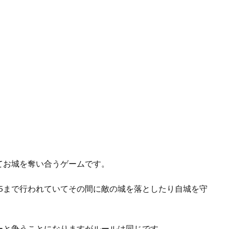
てお城を奪い合うゲームです。
22：45まで行われていてその間に敵の城を落としたり自城を守
ーと争うことになりますがルールは同じです。