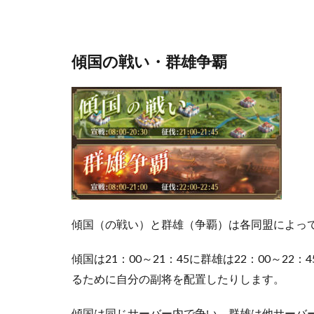
傾国の戦い・群雄争覇
傾国（の戦い）と群雄（争覇）は各同盟によっ
傾国は21：00～21：45に群雄は22：00～
るために自分の副将を配置したりします。
傾国は同じサーバー内で争い、群雄は他サーバ