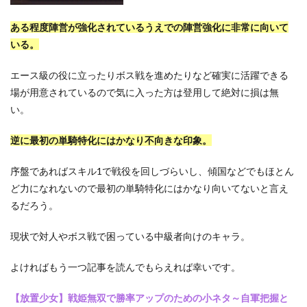
ある程度陣営が強化されているうえでの陣営強化に非常に向いて
いる。
エース級の役に立ったりボス戦を進めたりなど確実に活躍できる
場が用意されているので気に入った方は登用して絶対に損は無
い。
逆に最初の単騎特化にはかなり不向きな印象。
序盤であればスキル1で戦役を回しづらいし、傾国などでもほとん
ど力になれないので最初の単騎特化にはかなり向いてないと言え
るだろう。
現状で対人やボス戦で困っている中級者向けのキャラ。
よければもう一つ記事を読んでもらえれば幸いです。
【放置少女】戦姫無双で勝率アップのための小ネタ～自軍把握と