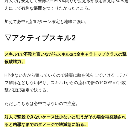
対人では安定して全敵のHP45％削りが狙えるが欲を言えば50％超
えにして有利な展開をつくりたかったところ。
加えて必中+流血2ターン確定も地味に強い。
▽アクティブスキル2
スキル1で不殺と言いながらスキル2は全キャラトップクラスの撃
殺破壊力。
HP少ない方から狙っていくので確実に敵を減らしていけるしデバ
フ解除などしない限り、スキル1からの流れで倍の1400％×7回攻
撃がほぼ確定で決まる。
ただしこちらは必中ではないので注意。
対人で撃殺できないケースは少ないと思うがその場合再発動され
ると凶悪なまでのダメージで壊滅急に陥る。