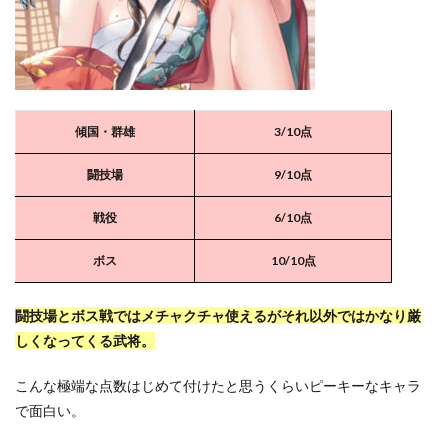
傾国・群雄
3/10点
闘技場
9
/10点
戦役
6/10点
ボス
10/10点
闘技場とボス戦ではメチャクチャ使えるがそれ以外ではかなり厳
しくなってくる武将。
こんな極端な点数はじめて付けたと思うくらいピーキーなキャラ
で面白い。