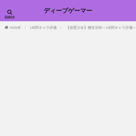
ディープゲーマー
HOME
UR閃キャラ評価
【放置少女】柳生宗矩～UR閃キャラ評価