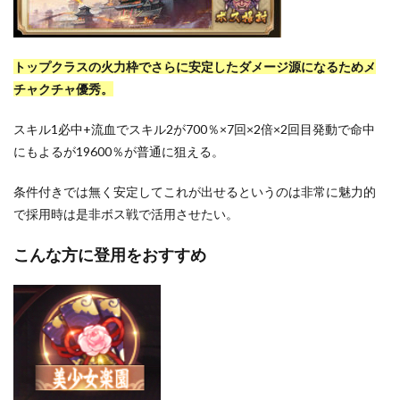
トップクラスの火力枠でさらに安定したダメージ源になるためメ
チャクチャ優秀。
スキル1必中+流血でスキル2が700％×7回×2倍×2回目発動で命中
にもよるが19600％が普通に狙える。
条件付きでは無く安定してこれが出せるというのは非常に魅力的
で採用時は是非ボス戦で活用させたい。
こんな方に登用をおすすめ