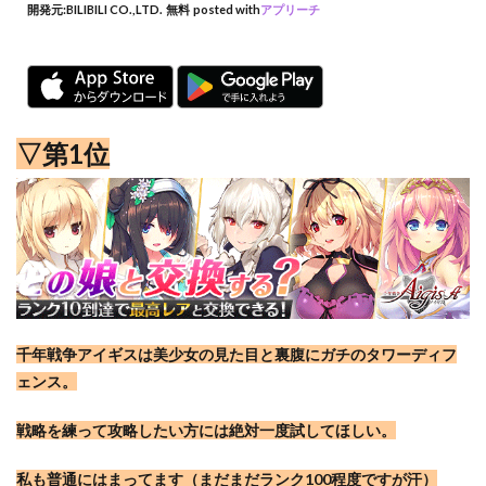
開発元:
BILIBILI CO.,LTD.
無料
posted with
アプリーチ
▽第1位
千年戦争アイギスは美少女の見た目と裏腹にガチのタワーディフ
ェンス。
戦略を練って攻略したい方には絶対一度試してほしい。
私も普通にはまってます（まだまだランク100程度ですが汗）