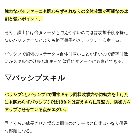
強力なバッファーにも関わらずそれなりの全体攻撃が可能なのは
割と強いポイント。
弓将、謀士には倍ダメージも与えやすいのでほぼ攻撃手段を持た
ないバッファーなどよりも格下相手がメチャクチャ安定する。
パッシブで劉備のステータス自体は高いことが多いので倍率は低
いがスキル1の効果も相まって普通にダメージにも期待できる。
▽パッシブスキル
パッシブ1とパッシブ2で通常キャラ同様攻撃力や防御力を上げた
にも関わらずパッシブ3では18％とは言えさらに攻撃力、防御力を
アップさせせている点がエグい。
同じくらい成長させた場合に劉備のステータス自体はかなり優秀
な部類になる。