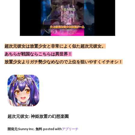
超次元彼女は放置少女と非常によく似た超次元彼女。
あちらが戦国ならこちらは異世界！
放置少女よりガチ勢少なめなので上位を狙いやすくイチオシ！
超次元彼女: 神姫放置の幻想楽園
開発元:
Sunny Inc.
無料
posted with
アプリーチ