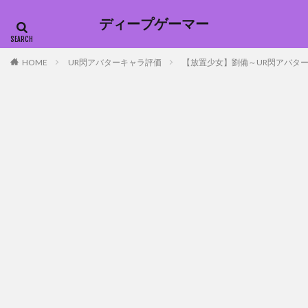
ディープゲーマー
HOME
UR閃アバターキャラ評価
【放置少女】劉備～UR閃アバタ