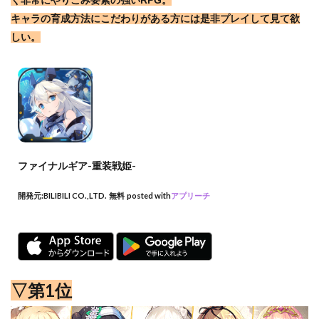
く非常にやりこみ要素の強いRPG。
キャラの育成方法にこだわりがある方には是非プレイして見て欲
しい。
ファイナルギア-重装戦姫-
開発元:
BILIBILI CO.,LTD.
無料
posted with
アプリーチ
▽第1位