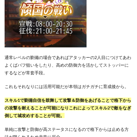
通常レベルの劉備の場合であればアタッカーの2人目につけてあわ
よくばバフ狙いをしたり、高めの防御力を活かしてストッパーに
するなどが常套手段。
これもそれなりには活用可能だが本領はガチガチに育成後から。
スキル1で劉備自信を鼓舞して攻撃＆防御をあげることで格下から
の攻撃を耐えることが可能になりこれによってスキル2で敵をなぎ
倒して城攻めすることが可能。
単純に攻撃と防御が高ステータスになるので格下からは止める方
法が限られるため非常に厄介。