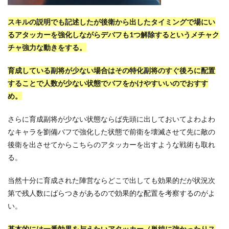
スキルの説明でも記述したが後衛から出したタイミングで場にい
るアタッカーを強化しながらデバフも1つ解除するというメチャク
チャ強力な動きをする。
育成している副将が少ない場合はその特化副将のすぐ後ろに配置
することで人数が少ない状態でバフをかけやすいいのでおすす
め。
さらに育成副将が少ない状態ならば先頭に出しておいてよわよわ
なキャラを劉備バフで強化した状態で前衛を壊滅させて先に敵の
後衛を出させてからこちらのアタッカーを出すような戦術も取れ
る。
当然十分に育成された陣営ならどこで出しても効果的だが状況次
第で残人数にばらつきがあるので効果的な配置を考察するのがよ
い。
基本的には一番効果を与えたいアタッカー（単純に強かったりス