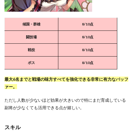
傾国・群雄
8/10点
闘技場
8
/10点
戦役
8/10点
ボス
8/10点
最大6名までと戦場の味方すべてを強化できる非常に有力なバッフ
ァー。
ただし人数が少ないほど効果が大きいので特にまだ育成している
副将が少なくても活用できる点が嬉しい。
スキル