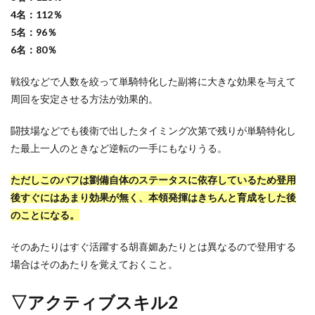
4名：112％
5名：96％
6名：80％
戦役などで人数を絞って単騎特化した副将に大きな効果を与えて
周回を安定させる方法が効果的。
闘技場などでも後衛で出したタイミング次第で残りが単騎特化し
た最上一人のときなど逆転の一手にもなりうる。
ただしこのバフは劉備自体のステータスに依存しているため登用
後すぐにはあまり効果が無く、本領発揮はきちんと育成をした後
のことになる。
そのあたりはすぐ活躍する胡喜媚あたりとは異なるので登用する
場合はそのあたりを覚えておくこと。
▽アクティブスキル2