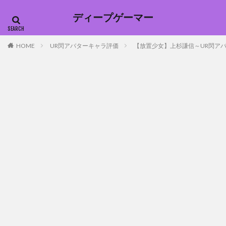
ディープゲーマー
HOME
UR閃アバターキャラ評価
【放置少女】上杉謙信～UR閃ア