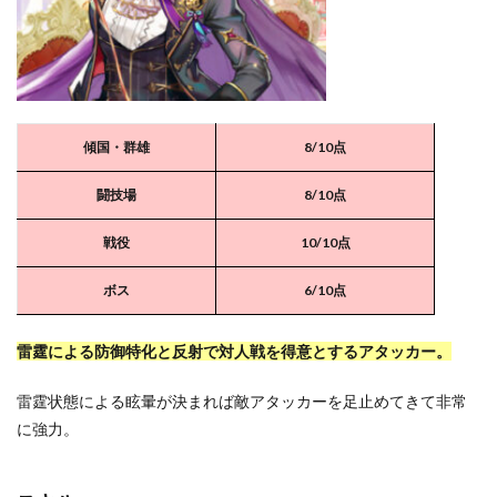
傾国・群雄
8/10点
闘技場
8
/10点
戦役
10/10点
ボス
6/10点
雷霆による防御特化と反射で対人戦を得意とするアタッカー。
雷霆状態による眩暈が決まれば敵アタッカーを足止めてきて非常
に強力。