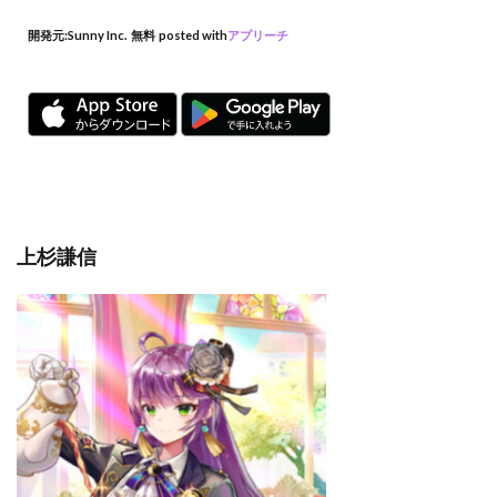
開発元:
Sunny Inc.
無料
posted with
アプリーチ
上杉謙信