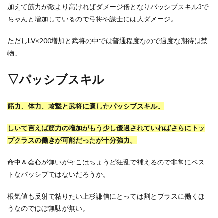
加えて筋力が敵より高ければダメージ倍となりパッシブスキル3で
ちゃんと増加しているので弓将や謀士には大ダメージ。
ただしLV×200増加と武将の中では普通程度なので過度な期待は禁
物。
▽パッシブスキル
筋力、体力、攻撃と武将に適したパッシブスキル。
しいて言えば筋力の増加がもう少し優遇されていればさらにトッ
プクラスの働きが可能だったが十分強力。
命中＆会心が無いがそこはちょうど狂乱で補えるので非常にベス
トなパッシブではないだろうか。
根気値も反射で粘りたい上杉謙信にとっては割とプラスに働くほ
うなのでほぼ無駄が無い。