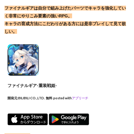
ファイナルギアは自分で組み上げたパーツでキャラを強化してい
く非常にやりこみ要素の強いRPG。
キャラの育成方法にこだわりがある方には是非プレイして見て欲
しい。
ファイナルギア-重装戦姫-
開発元:
BILIBILI CO.,LTD.
無料
posted with
アプリーチ