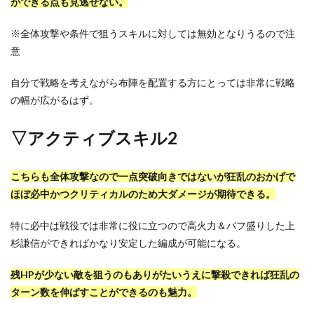
ができる点も見逃せない。
※全体攻撃や条件で狙うスキルに対しては無効となりうるので注
意
自分で戦略を考えながら布陣を配置する方にとっては非常に戦略
の幅が広がるはず。
▽アクティブスキル2
こちらも全体攻撃なので一点突破向きではないが狂乱のおかげで
ほぼ必中かつクリティカルのため大ダメージが期待できる。
特に必中は戦役では非常に役に立つので高火力＆バフ盛りした上
杉謙信ができればかなり安定した編成が可能になる。
残HPが少ない敵を狙うのもありがたいうえに撃殺できれば狂乱の
ターン数を伸ばすことができるのも魅力。