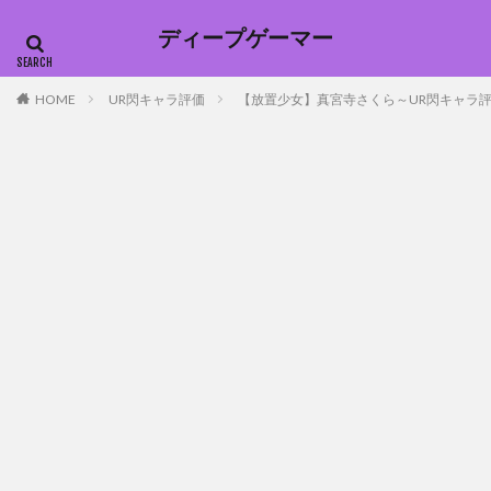
ディープゲーマー
HOME
UR閃キャラ評価
【放置少女】真宮寺さくら～UR閃キャラ