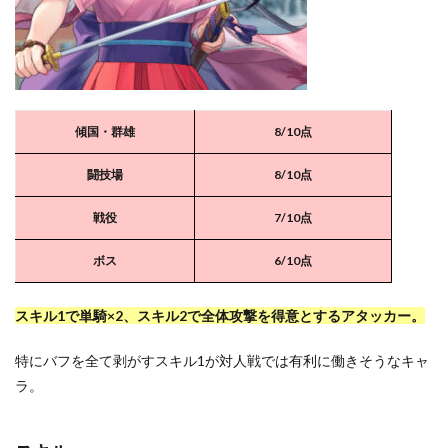
傾国・群雄
8/10点
闘技場
8
/10点
戦役
7/10点
ボス
6/10点
スキル1で単騎×2、スキル2で全体攻撃を得意とするアタッカー。
特にバフを全て剥がすスキル1が対人戦では有利に働きそうなキャ
ラ。