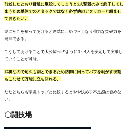
前述したとおり普通に撃殺してしまうと2人撃殺のみで終了してし
まうため単体でのアタックではなく必ず他のアタッカーと組ませ
ておきたい。
逆にそこを補ってあげると途端に止めづらくなり強力な突破力を
発揮できる。
こうしてあげることで太公望+αのように3～4人を安定して突破し
ていくことが可能。
武将なので耐久も割とできるため防御に回ってバフを剥がす役割
もこなせて万能に立ち回れる。
ただどちらも環境トップと比較するとやや決め手不足感は否めな
い。
〇闘技場