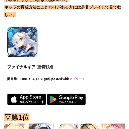
キャラの育成方法にこだわりがある方には是非プレイして見て欲
しい。
ファイナルギア-重装戦姫-
開発元:
BILIBILI CO.,LTD.
無料
posted with
アプリーチ
▽第1位