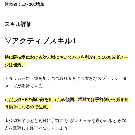
体力値：LV×200増加
スキル評価
▽アクティブスキル1
特に闘技場における対人戦においてバフを剥がせて1000％ダメー
ジは優秀。
アタッカーに一撃を加えつつ取り巻きにも大きなスプラッシュダ
メージが期待できる。
ただし残HPの高い敵を狙うため傾国、群雄では手前側から必ず狙
う動きになるので注意。
太公望対策などと同様に手前に2人弱いキャラを置かれるとその2
人を撃殺して終了となってしまう。