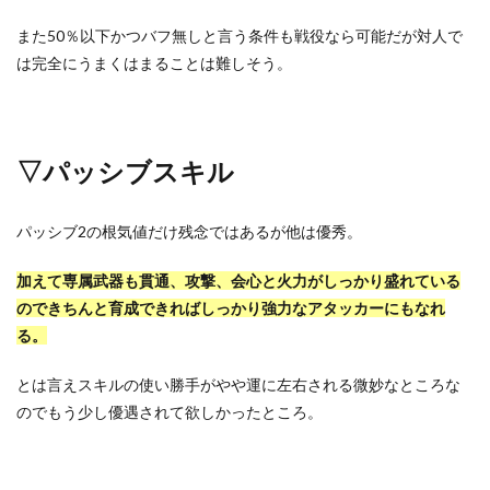
また50％以下かつバフ無しと言う条件も戦役なら可能だが対人で
は完全にうまくはまることは難しそう。
▽パッシブスキル
パッシブ2の根気値だけ残念ではあるが他は優秀。
加えて専属武器も貫通、攻撃、会心と火力がしっかり盛れている
のできちんと育成できればしっかり強力なアタッカーにもなれ
る。
とは言えスキルの使い勝手がやや運に左右される微妙なところな
のでもう少し優遇されて欲しかったところ。