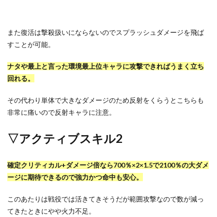
また復活は撃殺扱いにならないのでスプラッシュダメージを飛ば
すことが可能。
ナタや最上と言った環境最上位キャラに攻撃できればうまく立ち
回れる。
その代わり単体で大きなダメージのため反射をくらうとこちらも
非常に痛いので反射キャラに注意。
▽アクティブスキル2
確定クリティカル+ダメージ倍なら700％×2×1.5で2100％の大ダメ
ージに期待できるので強力かつ命中も安心。
このあたりは戦役では活きてきそうだが範囲攻撃なので数が減っ
てきたときにやや火力不足。