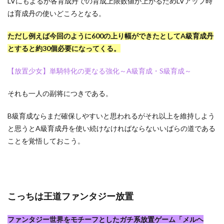
LVにもよるが各育成丹での育成上限数値が上がるためLVアップ時
は育成丹の使いどころとなる。
ただし例えば今回のように600の上り幅ができたとしてA級育成丹
とすると約30個必要になってくる。
【放置少女】単騎特化の更なる強化～A級育成・S級育成～
それも一人の副将につきである。
B級育成ならまだ確保しやすいと思われるがそれ以上を維持しよう
と思うとA級育成丹を使い続けなければならないいばらの道である
ことを覚悟しておこう。
こっちは王道ファンタジー放置
ファンタジー世界をモチーフとしたガチ系放置ゲーム「メルヘ