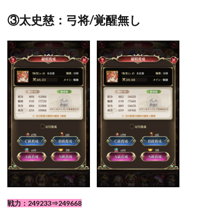
③太史慈：弓将/覚醒無し
戦力：249233⇒249668