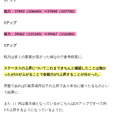
知力：37843（106640）⇒37848（107700）
5アップ
体力：39062（115140）⇒39067（116280）
5アップ
戦力は多くの要素が混ざった値なので参考程度に。
ステータスの上昇についてこれまできちんと確認したことは無か
ったがLVが上がることで各能力が5上昇することが分かった。
序盤であればC級育成丹以下の上昇であり本当に微々たるものとい
う結果に。
また（）内は最大値となっているがこちらはLVアップですべて約
1％上昇するようになっているようだ。