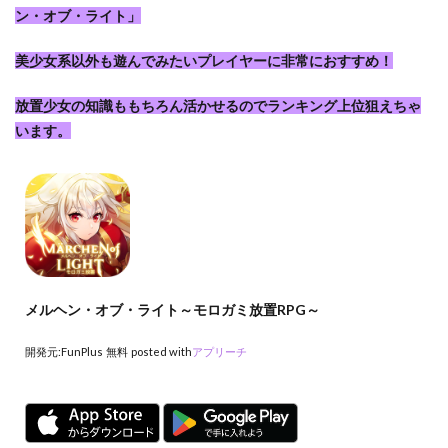
ン・オブ・ライト」
美少女系以外も遊んでみたいプレイヤーに非常におすすめ！
放置少女の知識ももちろん活かせるのでランキング上位狙えちゃ
います。
メルヘン・オブ・ライト～モロガミ放置RPG～
開発元:
FunPlus
無料
posted with
アプリーチ